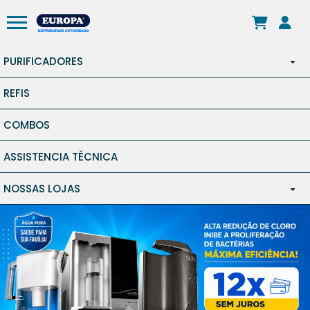
PURIFICADORES
REFIS
ÁGUA NATURAL
COMBOS
ÁGUA GELADA
ASSISTENCIA TÉCNICA
FILTROS DE ENTRADA
NOSSAS LOJAS
SÃO PAULO CAPITAL
GUARULHOS
ABC