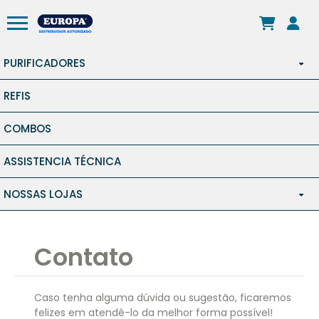
PURIFICADORES
REFIS
ÁGUA NATURAL
COMBOS
ÁGUA GELADA
ASSISTENCIA TÉCNICA
FILTROS DE ENTRADA
NOSSAS LOJAS
SÃO PAULO CAPITAL
Contato
GUARULHOS
ABC
Caso tenha alguma dúvida ou sugestão, ficaremos
felizes em atendê-lo da melhor forma possível!