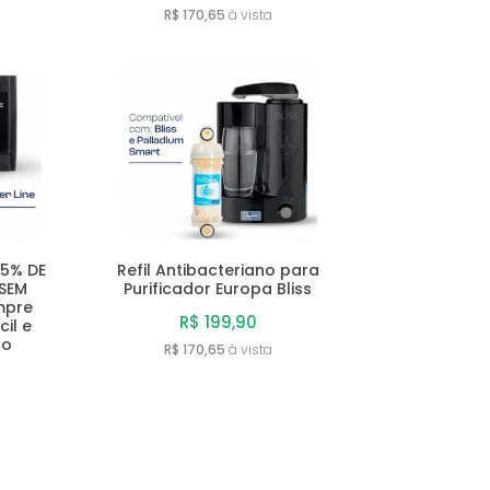
R$ 170,65
à vista
15% DE
Refil Antibacteriano para
 SEM
Purificador Europa Bliss
mpre
R$ 199,90
il e
so
R$ 170,65
à vista